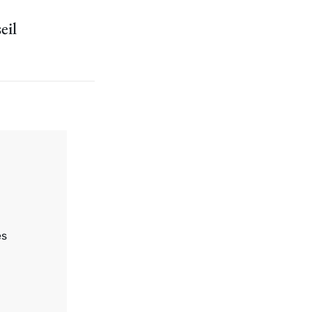
eil
es