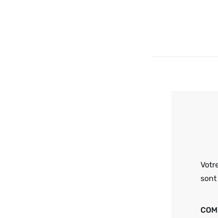
Navigat
de
l’article
Votr
sont
COM