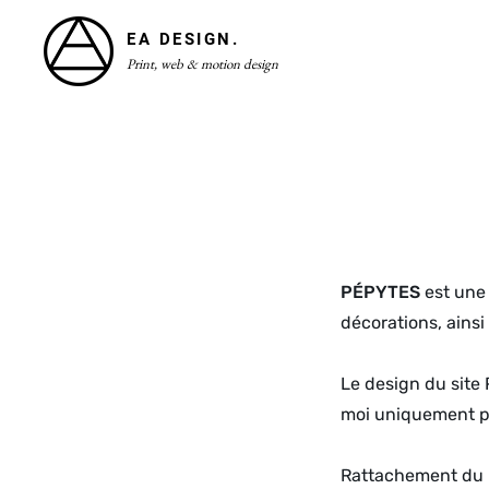
Skip
EA DESIGN.
to
Print, web & motion design
content
Site
Overlay
PÉPYTES
est une
décorations, ainsi
Le design du site
moi uniquement po
Rattachement du 