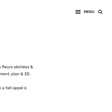
MENU
SEA
 fleurs séchées &
ement, plan & 3D.
 a fait appel à